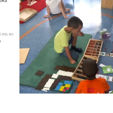
ERS
i mis en
a