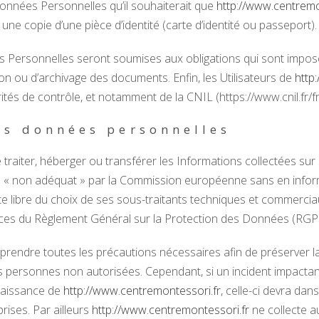
s Données Personnelles qu’il souhaiterait que
http://www.centremo
une copie d’une pièce d’identité (carte d’identité ou passeport).
Personnelles seront soumises aux obligations qui sont impo
on ou d’archivage des documents. Enfin, les Utilisateurs de
http
és de contrôle, et notamment de la CNIL (https://www.cnil.fr/fr/
s données personnelles
de traiter, héberger ou transférer les Informations collectées su
 non adéquat » par la Commission européenne sans en informe
e libre du choix de ses sous-traitants techniques et commerciaux
nces du Règlement Général sur la Protection des Données (RGP
prendre toutes les précautions nécessaires afin de préserver 
personnes non autorisées. Cependant, si un incident impactant l’
nnaissance de
http://www.centremontessori.fr
, celle-ci devra dans
ises. Par ailleurs
http://www.centremontessori.fr
ne collecte a