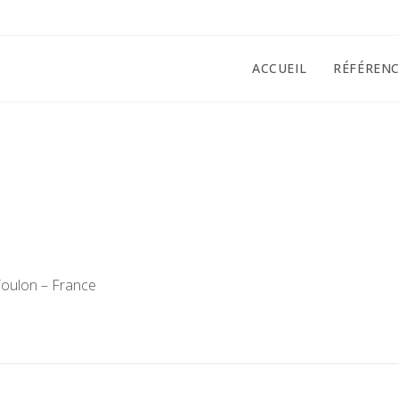
ACCUEIL
RÉFÉRENC
9
 Toulon – France