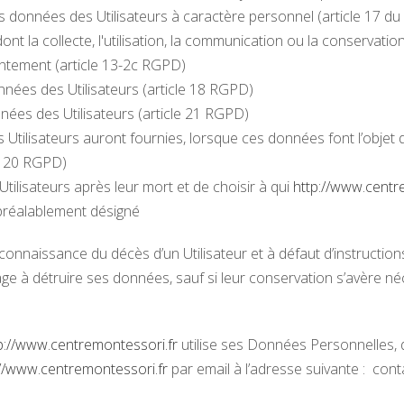
s données des Utilisateurs à caractère personnel (article 17 du
t la collecte, l'utilisation, la communication ou la conservation
entement (article 13-2c RGPD)
onnées des Utilisateurs (article 18 RGPD)
nées des Utilisateurs (article 21 RGPD)
es Utilisateurs auront fournies, lorsque ces données font l’obje
e 20 RGPD)
Utilisateurs après leur mort et de choisir à qui
http://www.centr
 préalablement désigné
connaissance du décès d’un Utilisateur et à défaut d’instruction
ge à détruire ses données, sauf si leur conservation s’avère né
p://www.centremontessori.fr
utilise ses Données Personnelles, d
://www.centremontessori.fr
par email à l’adresse suivante :
cont