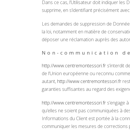
Dans ce cas, l’Utilisateur doit indiquer le
supprime, en s’identifiant précisément avec 
Les demandes de suppression de Données 
la loi, notamment en matière de conservati
déposer une réclamation auprès des autorit
Non-communication de
http://www.centremontessori.fr
s’interdit 
de l’Union européenne ou reconnu comme «
autant,
http://www.centremontessori.fr
rest
garanties suffisantes au regard des exige
http://www.centremontessori.fr
s’engage à 
qu’elles ne soient pas communiquées à des 
Informations du Client est portée à la co
communiquer les mesures de corrections pr