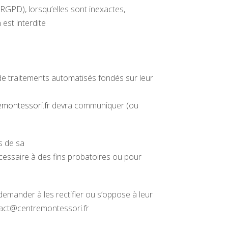
 RGPD), lorsqu’elles sont inexactes,
 est interdite
t de traitements automatisés fondés sur leur
emontessori.fr
devra communiquer (ou
s de sa
cessaire à des fins probatoires ou pour
emander à les rectifier ou s’oppose à leur
act@centremontessori.fr