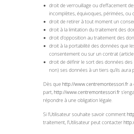
droit de verrouillage ou d’effacement de
incomplètes, équivoques, périmées, ou don
droit de retirer à tout moment un cons
droit à la limitation du traitement des d
droit d’opposition au traitement des don
droit à la portabilité des données que l
consentement ou sur un contrat (articl
droit de définir le sort des données des 
non) ses données à un tiers qu’ils aura
Dès que
http://www.centremontessori.fr
a 
part,
http://www.centremontessori.fr
s’enga
répondre à une obligation légale.
Si l’Utilisateur souhaite savoir comment
htt
traitement, l’Utilisateur peut contacter
http