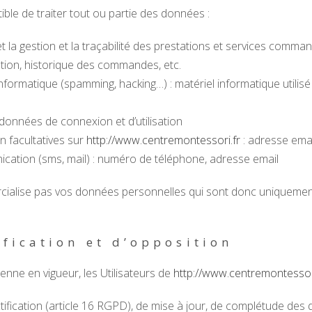
ible de traiter tout ou partie des données :
et la gestion et la traçabilité des prestations et services comman
ration, historique des commandes, etc.
informatique (spamming, hacking…) : matériel informatique utilisé 
: données de connexion et d’utilisation
n facultatives sur
http://www.centremontessori.fr
: adresse ema
tion (sms, mail) : numéro de téléphone, adresse email
alise pas vos données personnelles qui sont donc uniquement u
ification et d’opposition
ne en vigueur, les Utilisateurs de
http://www.centremontessor
ctification (article 16 RGPD), de mise à jour, de complétude des