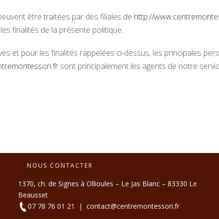
euvent être traitées par des filiales de
http://www.centremontes
les finalités de la présente politique.
ives et pour les finalités rappelées ci-dessus, les principales p
ntremontessori.fr
sont principalement les agents de notre service
NOUS CONTACTER
1370, ch. de Signes à Ollioules – Le Jas Blanc – 83330 Le
Beausset
07 78 76 01 21
|
contact@centremontessori.fr